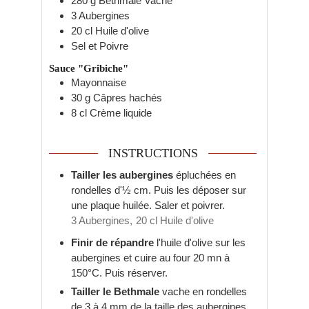
280
g
Bethmale Vache
3
Aubergines
20
cl
Huile d'olive
Sel et Poivre
Sauce "Gribiche"
Mayonnaise
30
g
Câpres hachés
8
cl
Crème liquide
INSTRUCTIONS
Tailler les aubergines
épluchées en
rondelles d'½ cm. Puis les déposer sur
une plaque huilée. Saler et poivrer.
3 Aubergines,
20 cl Huile d'olive
Finir de répandre
l'huile d'olive sur les
aubergines et cuire au four 20 mn à
150°C. Puis réserver.
Tailler le Bethmale
vache en rondelles
de 3 à 4 mm de la taille des aubergines.