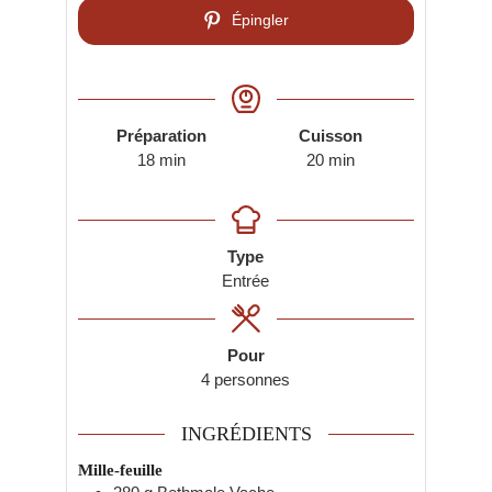
Épingler
Prep
Cook
Préparation
Cuisson
minutes
minutes
18
min
20
min
Type
Type
Entrée
Pour
4
personnes
INGRÉDIENTS
Mille-feuille