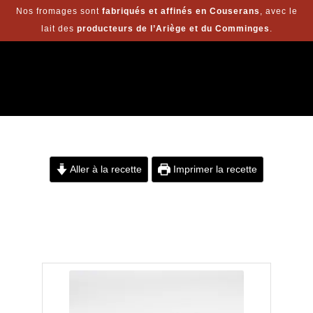
Nos fromages sont
fabriqués et affinés en Couserans
, avec le
lait des
producteurs de l’Ariège et du Comminges
.
Aller à la recette
Imprimer la recette