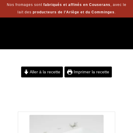
Nos fromages sont
fabriqués et affinés en Couserans
, avec le
lait des
producteurs de l’Ariège et du Comminges
.
Aller à la recette
Imprimer la recette