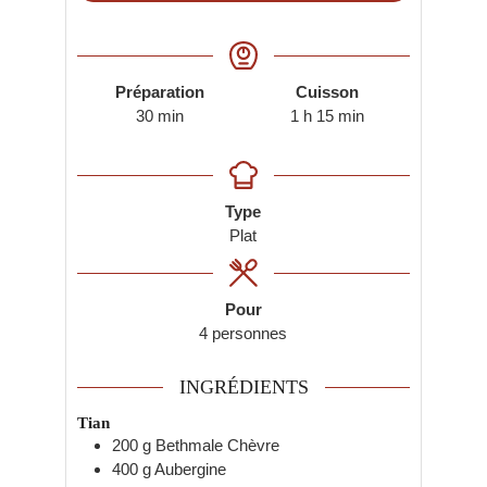
Prep
Cook
Préparation
Cuisson
minutes
heure
minutes
30
min
1
h
15
min
Type
Type
Plat
Pour
4
personnes
INGRÉDIENTS
Tian
200
g
Bethmale Chèvre
400
g
Aubergine