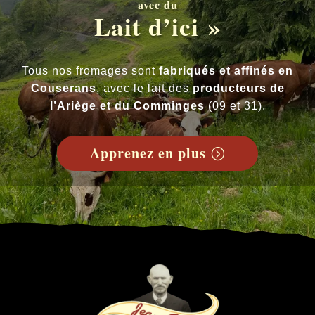
avec du
Lait d’ici »
Tous nos fromages sont
fabriqués et affinés en
Couserans
, avec le lait des
producteurs de
l’Ariège et du Comminges
(09 et 31).
Apprenez en plus