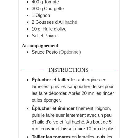
400
g
Tomate
300
g
Courgette
1
Oignon
2
Gousses d'Ail
haché
10
cl
Huile d'olive
Sel et Poivre
Accompagnement
Sauce Pesto
(Optionnel)
INSTRUCTIONS
Éplucher et tailler
les aubergines en
lamelles, puis les saupoudrer de sel pour
les faire déborder. Après 20 mn les rincer
et les éponger.
Éplucher et émincer
finement l'oignon,
puis le faire suer lentement avec un peu
d'huile d'olive et l'ail haché. Au bout de 5
mn, couvrir et laisser cuire 10 mn de plus.
Tailler les tomates
en lamelles, puis les