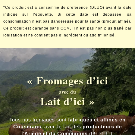
*Ce produit est à consommé de préférence (DLUO) avant la date
indiqué sur l’étiquette. Si cette date est dépassée, sa
consommation n’est pas dangereuse pour la santé (produit affiné).
Ce produit est garantie sans OGM, il n’est pas non plus traité par
ionisation et ne contient pas d’ingrédient ou additif ionisé.
« Fromages d’ici
avec du
Lait d’ici »
Tous nos fromages sont
fabriqués et affinés en
Couserans
, avec le lait des
producteurs de
l’Ariège et du Comminges
(09 et 31).