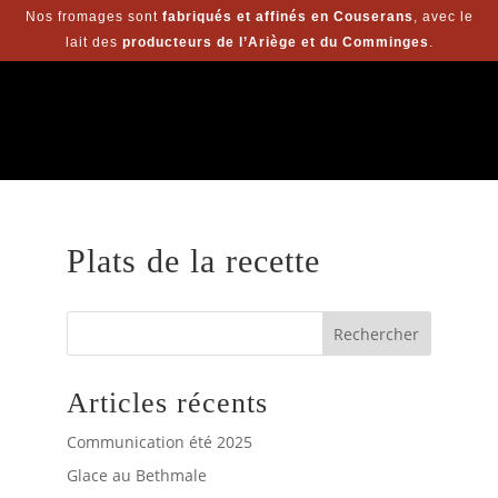
Nos fromages sont
fabriqués et affinés en Couserans
, avec le
lait des
producteurs de l’Ariège et du Comminges
.
Plats de la recette
Rechercher
Articles récents
Communication été 2025
Glace au Bethmale