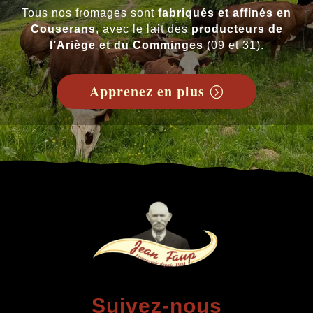
Tous nos fromages sont
fabriqués et affinés en
Couserans
, avec le lait des
producteurs de
l’Ariège et du Comminges
(09 et 31).
Apprenez en plus
Suivez-nous